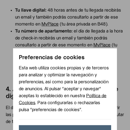
Tu llave digital:
48 horas antes de tu llegada recibirás
un email y también podrás consultarlo a partir de ese
momento en
MyPlace
(tu área privada en B48).
Tu número de apartamento:
el día de llegada a la hora
de check-in recibirás un email y también podrás
consultarlo a partir de ese momento en
MyPlace
(tu
área privada en B48).
Preferencias de cookies
Esta web utiliza cookies propias y de terceros
para analizar y optimizar la navegación y
preferencias, así como para la personalización
4. Accede a tu alojamiento con tu llave
de anuncios. Al pulsar “aceptar y navegar“
digital: móvil o código.
aceptas lo establecido en nuestra
Política de
Cookies
. Para configurarlas o rechazarlas
El día de llegada a partir de la hora de check-in podrás abrir
pulsa “preferencias de cookies”.
las puertas del edificio y tu alojamiento y empezar a disfrutar
de tu estancia directamente.