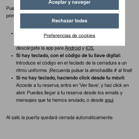
Aceptar y navegar
Puedes hacerlo de varias formas (te recomendamos la
primera, más segura y fácil):
Rechazar todas
Con la App Líbere:
Acerca tu móvil a la cerradura y
Preferencias de cookies
manténlo en contacto para abrir las puertas. Puedes
descárgate la app para
Android
y
iOS.
Si hay teclado, con el código de tu llave digital:
Introduce el código en el teclado de la cerradura a un
ritmo uniforme. ¡Recuerda pulsar la almohadilla # al final!
Si no hay teclado, haciendo click desde tu móvil:
Accede a tu reserva, entra en ‘Ver llave’, y haz click en
abrir. Puedes llegar a tu reserva desde los emails y
mensajes que te hemos enviado, o desde
aquí
.
Al salir, la puerta quedará cerrada automáticamente.