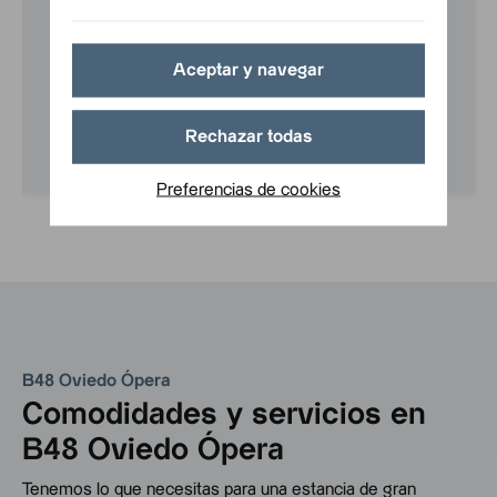
público recomendado en la ciudad es el autobús o el tren.
En tren
Aceptar y navegar
Desde la Estación de tren de Oviedo (RENFE), el hotel
está a 7 minutos a pie, aproximadamente 600 metros. Sal
de la estación y camina por la Calle Uría, luego gira a la
Rechazar todas
izquierda en la Calle Covadonga y llegarás a tu destino.
Preferencias de cookies
B48 Oviedo Ópera
Comodidades y servicios en
B48 Oviedo Ópera
Tenemos lo que necesitas para una estancia de gran