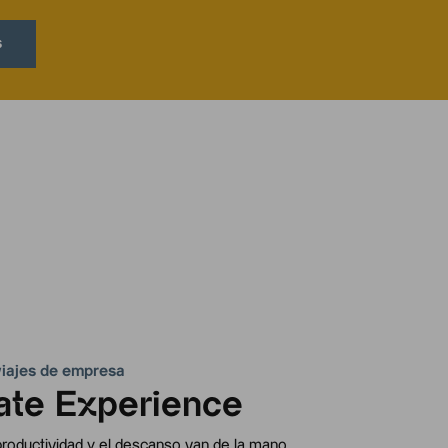
s
viajes de empresa
ate Experience
roductividad y el descanso van de la mano.