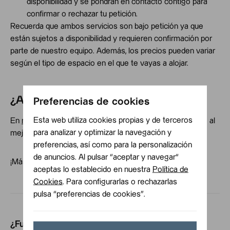
disponibilidad y se pondrán en contacto contigo para
confirmar o rechazar tu petición.
Recuerda que ambos servicios son bajo petición ya que
están sujetos a disponibilidad y requieren confirmación por
parte de nuestro equipo. Además, los precios pueden variar
según el tipo de espacio en el que te vayas a alojar.
¿Aún no tienes tu reserva?
Preferencias de cookies
Esta web utiliza cookies propias y de terceros
En
nuestra web
podrás encontrar el alojamiento perfecto al
para analizar y optimizar la navegación y
mejor precio.
preferencias, así como para la personalización
de anuncios. Al pulsar “aceptar y navegar“
¡Más barato que en cualquier otra parte!
aceptas lo establecido en nuestra
Política de
Cookies
. Para configurarlas o rechazarlas
pulsa “preferencias de cookies”.
¿Fue útil?