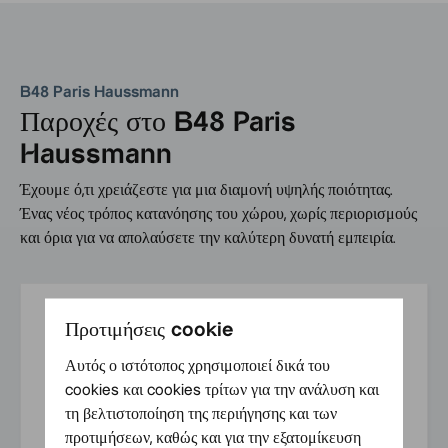
B48 Paris Haussmann
Παροχές στο B48 Paris
Haussmann
Έχουμε ό,τι χρειάζεστε για μια διαμονή υψηλής ποιότητας.
Ένας νέος τρόπος κατανόησης του χώρου, χωρίς περιορισμούς
και όρια για να απολαύσετε την καλύτερη δυνατή εμπειρία.
B48 ανέσεις
Προτιμήσεις cookie
Αυτός ο ιστότοπος χρησιμοποιεί δικά του
cookies και cookies τρίτων για την ανάλυση και
τη βελτιστοποίηση της περιήγησης και των
Το τηλέφωνό
Υποδοχή
Wi-Fi
Express
προτιμήσεων, καθώς και για την εξατομίκευση
σας είναι το
24/7
check in