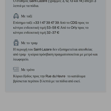
Ο σταθμός Saint-Lazare (γραμμές 3, 12, 13 και 14) απέχει 3
λεπτά με τα πόδια.
Με ταξί
Επίσημο ταξί: +33 1 47 39 47 39 Από το CDG προς το
κέντρο: ενδεικτική τιμή 53–58 € Από το Orly προς το
κέντρο: ενδεικτική τιμή 32–37 €
Με το τραμ
Η περιοχή του Saint-Lazare δεν εξυπηρετείται απευθείας
από τραμ· η κύρια πρόσβαση πραγματοποιείται με μετρό και
λεωφορείο.
Με τρένο
Κύρια έξοδος προς την Rue du Havre· το κατάλυμα
βρίσκεται περίπου 3 λεπτά με τα πόδια από εκεί.