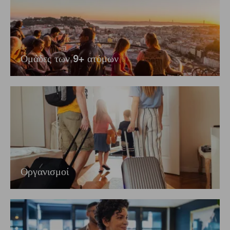
Ομάδες των 9+ ατόμων
Οργανισμοί