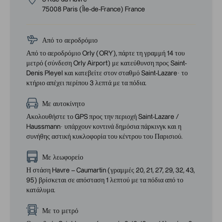
75008
Paris
(
Île-de-France
)
France
Από το αεροδρόμιο
Από το αεροδρόμιο Orly (ORY), πάρτε τη γραμμή 14 του
μετρό (σύνδεση Orly Airport) με κατεύθυνση προς Saint-
Denis Pleyel και κατεβείτε στον σταθμό Saint-Lazare· το
κτήριο απέχει περίπου 3 λεπτά με τα πόδια.
Με αυτοκίνητο
Ακολουθήστε το GPS προς την περιοχή Saint-Lazare /
Haussmann· υπάρχουν κοντινά δημόσια πάρκινγκ και η
συνήθης αστική κυκλοφορία του κέντρου του Παρισιού.
Με λεωφορείο
Η στάση Havre – Caumartin (γραμμές 20, 21, 27, 29, 32, 43,
95) βρίσκεται σε απόσταση 1 λεπτού με τα πόδια από το
κατάλυμα.
Με το μετρό